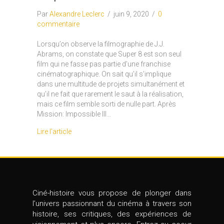
Par
Alexandre Leclerc
/
juin 9, 2020
/
0
commentaire
Lorsqu’on observe la filmographie de J.J.
Abrams, on constate que Super 8 est son seul
film qui ne fasse pas partie d’une franchise
cinématographique. On sait qu’il s’implique
dans une multitude de projets simultanément et
qu’il ne fait que rarement le saut à la réalisation,
mais ce film semble sorti de nulle part. Après
Mission: Impossible III…
Lire l'article
Ciné-histoire vous propose de plonger dans
l’univers passionnant du cinéma à travers son
histoire, ses critiques, des expériences de