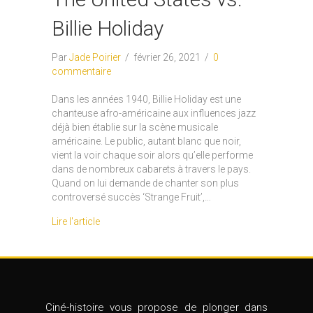
Billie Holiday
Par
Jade Poirier
/
février 26, 2021
/
0
commentaire
Dans les années 1940, Billie Holiday est une
chanteuse afro-américaine aux influences jazz
déjà bien établie sur la scène musicale
américaine. Le public, autant blanc que noir,
vient la voir chaque soir alors qu’elle performe
dans de nombreux cabarets à travers le pays.
Quand on lui demande de chanter son plus
controversé succès ‘Strange Fruit’,…
Lire l'article
Ciné-histoire vous propose de plonger dans